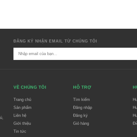
ĐĂNG KÝ NHẬN EMAIL TỪ CHÚNG TÔI
VỀ CHÚNG TÔI
HỖ TRỢ
H
Trang chủ
Tìm kiếm
H
Sản phẩm
Đăng nhập
Hư
Liên hệ
Đăng ký
Hư
ú,
Giới thiệu
Giỏ hàng
Đi
Tin tức