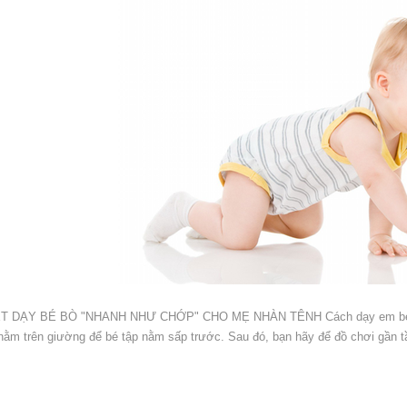
T DẠY BÉ BÒ "NHANH NHƯ CHỚP" CHO MẸ NHÀN TÊNH Cách dạy em bé bò ra
nằm trên giường để bé tập nằm sấp trước. Sau đó, bạn hãy để đồ chơi gần tầm