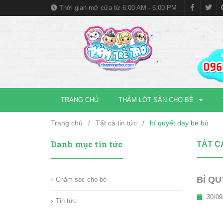
Thời gian mở cửa từ 6:00 AM - 6:00 PM
TRANG CHỦ
THẢM LÓT SÀN CHO BÉ
Trang chủ
/
Tất cả tin tức
/
bí quyết dạy bé bò
Danh mục tin tức
TẤT C
BÍ Q
Chăm sóc cho bé
30/09
Tin tức