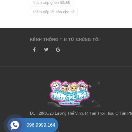
thảm xốp ghép 60x60
thảm xốp lót sàn cho bé
KÊNH THÔNG TIN TỪ CHÚNG TÔI
ĐC : 28/36/23 Lương Thế Vinh, P. Tân Thới Hoà, Q Tân Ph
HCM
096.9999.164