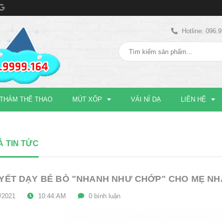
Hotline: 096.
THẢM THỂ THAO
MÚT XỐP
VẢI NỈ DẠ
LIÊN HỆ
Ả TIN TỨC
UYẾT DẠY BÉ BÒ "NHANH NHƯ CHỚP" CHO MẸ NH
/2021
10:44:AM
0 bình luận