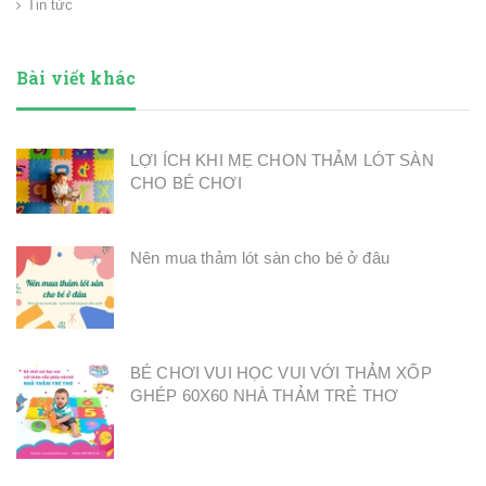
Tin tức
Bài viết khác
LỢI ÍCH KHI MẸ CHON THẢM LÓT SÀN
CHO BÉ CHƠI
Nên mua thảm lót sàn cho bé ở đâu
BÉ CHƠI VUI HỌC VUI VỚI THẢM XỐP
GHÉP 60X60 NHÀ THẢM TRẺ THƠ