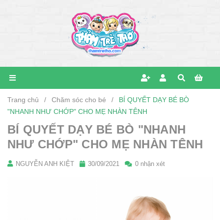
Trang chủ
/
Chăm sóc cho bé
/
BÍ QUYẾT DẠY BÉ BÒ
"NHANH NHƯ CHỚP" CHO MẸ NHÀN TÊNH
BÍ QUYẾT DẠY BÉ BÒ "NHANH
NHƯ CHỚP" CHO MẸ NHÀN TÊNH
NGUYỄN ANH KIỆT
30/09/2021
0 nhận xét