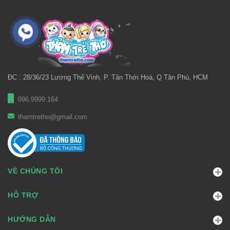
ĐC : 28/36/23 Lương Thế Vinh, P. Tân Thới Hoà, Q Tân Phú, HCM
096.9999.164
thamtretho@gmail.com
VỀ CHÚNG TÔI
HỖ TRỢ
HƯỚNG DẪN