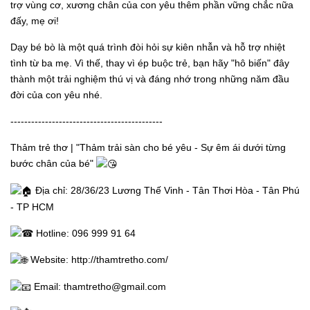
trợ vùng cơ, xương chân của con yêu thêm phần vững chắc nữa
đấy, mẹ ơi!
Dạy bé bò là một quá trình đòi hỏi sự kiên nhẫn và hỗ trợ nhiệt
tình từ ba mẹ. Vì thế, thay vì ép buộc trẻ, bạn hãy "hô biến" đây
thành một trải nghiệm thú vị và đáng nhớ trong những năm đầu
đời của con yêu nhé.
--------------------------------------------
Thảm trẻ thơ | "Thảm trải sàn cho bé yêu - Sự êm ái dưới từng
bước chân của bé"
Địa chỉ: 28/36/23 Lương Thế Vinh - Tân Thơi Hòa - Tân Phú
- TP HCM
Hotline: 096 999 91 64
Website:
http://thamtretho.com/
Email: thamtretho@gmail.com