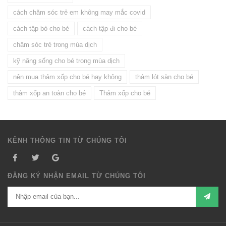
cách chăm sóc trẻ em không may mắc covid
cách tập bò cho bé
cách tập đi cho bé
chăm sóc trẻ trong mùa dịch
kỹ năng sống cho bé trong mùa dịch
nên mua thảm xốp cho bé hay không
thảm lót sàn cho bé
thảm xốp an toàn cho bé
Thảm xốp cho bé
KÊNH THÔNG TIN TỪ CHÚNG TÔI
ĐĂNG KÝ NHẬN EMAIL TỪ CHÚNG TÔI