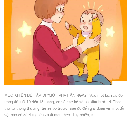
MẸO KHIẾN BÉ TẬP ĐI "MỘT PHÁT ĂN NGAY" Vào một lúc nào đó
trong độ tuổi 10 đến 18 tháng, đa số các bé sẽ bắt đầu bước đi.Theo
thứ tự thông thường, trẻ sẽ bò trước, sau đó đến giai đoạn vịn một đồ
vật nào đó để đứng lên và đi men theo. Tuy nhiên, m...