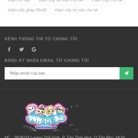
thảm thi đấu
thảm xốp an toàn cho bé
Thảm xốp cho bé
thảm xốp ghép 60x60
thảm xốp lót sàn cho bé
KÊNH THÔNG TIN TỪ CHÚNG TÔI
ĐĂNG KÝ NHẬN EMAIL TỪ CHÚNG TÔI
ĐC : 28/36/23 Lương Thế Vinh, P. Tân Thới Hoà, Q Tân Phú, HCM