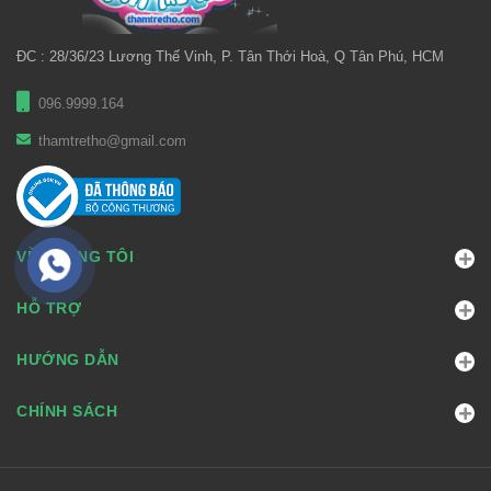
ĐC : 28/36/23 Lương Thế Vinh, P. Tân Thới Hoà, Q Tân Phú, HCM
096.9999.164
thamtretho@gmail.com
VỀ CHÚNG TÔI
HỖ TRỢ
HƯỚNG DẪN
CHÍNH SÁCH