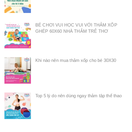
BÉ CHƠI VUI HỌC VUI VỚI THẢM XỐP
GHÉP 60X60 NHÀ THẢM TRẺ THƠ
Khi nào nên mua thảm xốp cho bé 30X30
Top 5 lý do nên dùng ngay thảm tập thể thao