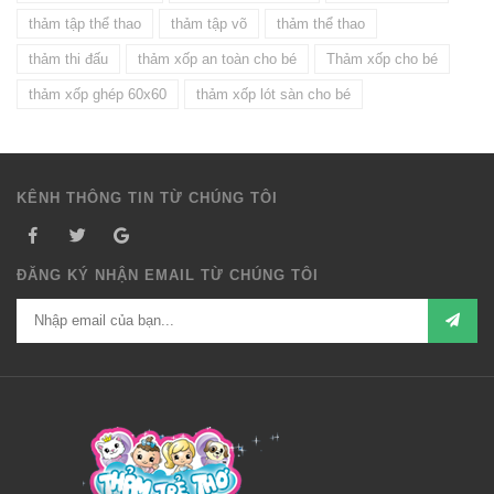
thảm tập thể thao
thảm tập võ
thảm thể thao
thảm thi đấu
thảm xốp an toàn cho bé
Thảm xốp cho bé
thảm xốp ghép 60x60
thảm xốp lót sàn cho bé
KÊNH THÔNG TIN TỪ CHÚNG TÔI
ĐĂNG KÝ NHẬN EMAIL TỪ CHÚNG TÔI