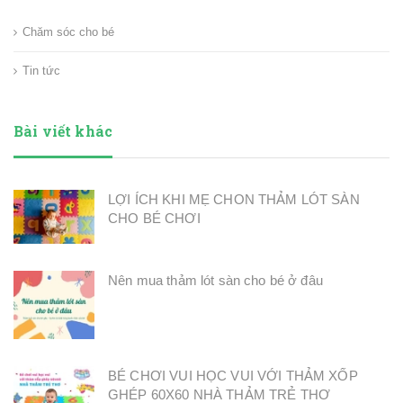
Chăm sóc cho bé
Tin tức
Bài viết khác
LỢI ÍCH KHI MẸ CHON THẢM LÓT SÀN
CHO BÉ CHƠI
Nên mua thảm lót sàn cho bé ở đâu
BÉ CHƠI VUI HỌC VUI VỚI THẢM XỐP
GHÉP 60X60 NHÀ THẢM TRẺ THƠ