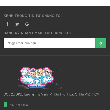
KÊNH THÔNG TIN TỪ CHÚNG TÔI
ĐĂNG KÝ NHẬN EMAIL TỪ CHÚNG TÔI
ĐC : 28/36/23 Lương Thế Vinh, P. Tân Thới Hoà, Q Tân Phú, HCM
096.9999.164