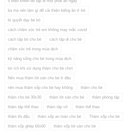
5 Mẹo khiến bé tập đi một phát ăn ngay
ba mẹ nên làm gì để cải thiện biếng ăn ở trẻ
bí quyết dạy bé bò
cách chăm sóc trẻ em không may mắc covid
cách tập bò cho bé
cách tập đi cho bé
chăm sóc trẻ trong mùa dịch
kỹ năng sống cho bé trong mùa dịch
lợi ích khi sử dụng thảm cho bé chơi
Nên mua thảm lót sàn cho bé ở đâu
nên mua thảm xốp cho bé hay không
thảm cho bé
thảm cho bé 30x30
thảm lót sàn cho bé
thảm phòng tập
thảm tập thể thao
thảm tập võ
thảm thể thao
thảm thi đấu
thảm xốp an toàn cho bé
Thảm xốp cho bé
thảm xốp ghép 60x60
thảm xốp lót sàn cho bé