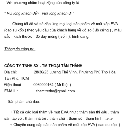
- Với phương châm hoạt động của công ty là :
" Vui lòng khách đến , vừa lòng khách đi "
Chúng tôi đã và sẽ đáp ứng mọi loại sản phẩm về mút xốp EVA
(cao su xốp ) theo yêu cầu của khách hàng về độ so ( độ cứng ) , màu
sắc , kích thước , độ dày mỏng ( số li ), hình dạng..
Thông tin công ty:
CÔNG TY TNHH SX - TM THOẠI TÂN THÀNH
Địa chỉ: 28/36/23 Lương Thế Vinh, Phường Phú Thọ Hòa,
Tân Phú, HCM
Điện thoại: 0969999164 ( Mr.Kiệt )
EMAIL :
t
hamtretho@gmail.com
- Sản phẩm chủ đạo:
+ Tất cả các loại thảm về mút EVA như : thảm sân thi đấu , thảm
sân tập võ , thảm nhà trẻ , thảm chữ , thảm số , thảm hình ...v..v
+ Chuyên cung cấp các sản phẩm về mút xốp EVA ( cao su xốp )