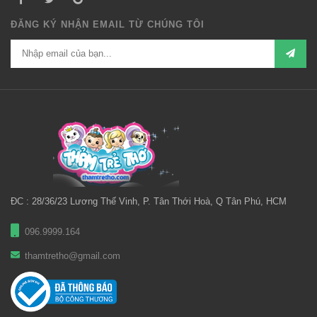
ĐĂNG KÝ NHẬN EMAIL TỪ CHÚNG TÔI
ĐC : 28/36/23 Lương Thế Vinh, P. Tân Thới Hoà, Q Tân Phú, HCM
096.9999.164
thamtretho@gmail.com