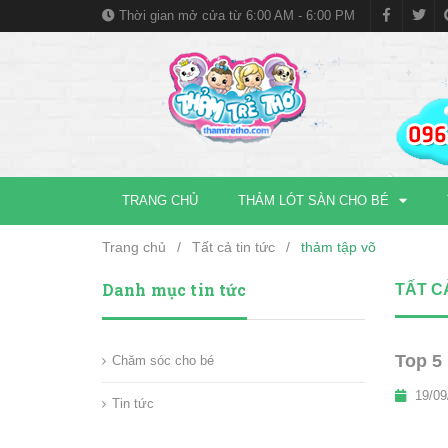
Thời gian mở cửa từ 6:00 AM - 6:00 PM
TRANG CHỦ
THẢM LÓT SÀN CHO BÉ
Trang chủ
/
Tất cả tin tức
/
thảm tập võ
Danh mục tin tức
TẤT C
Top 5
Chăm sóc cho bé
19/09
Tin tức