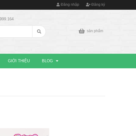
Đăng nhập
Đăng ký
9999.164
sản phẩm
GIỚI THIỆU
BLOG