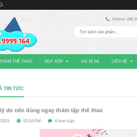
Hotline: 096.
THẢM THỂ THAO
MÚT XỐP
VẢI NỈ DẠ
LIÊN HỆ
Ả TIN TỨC
 lý do nên dùng ngay thảm tập thể thao
/2021
02:54:PM
4 bình luận