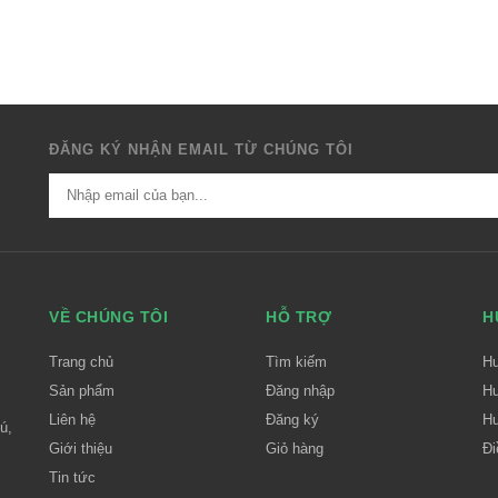
ĐĂNG KÝ NHẬN EMAIL TỪ CHÚNG TÔI
VỀ CHÚNG TÔI
HỖ TRỢ
H
Trang chủ
Tìm kiếm
H
Sản phẩm
Đăng nhập
Hư
Liên hệ
Đăng ký
Hư
ú,
Giới thiệu
Giỏ hàng
Đi
Tin tức