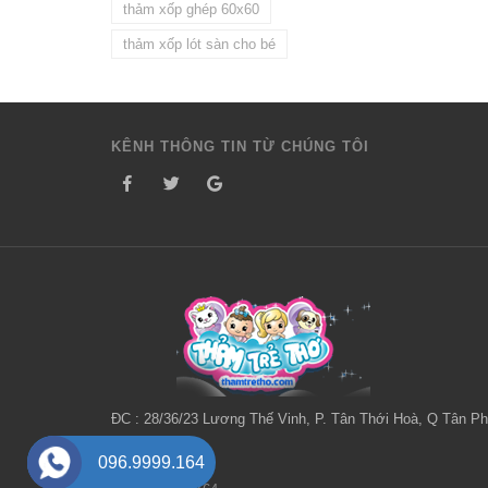
thảm xốp ghép 60x60
thảm xốp lót sàn cho bé
KÊNH THÔNG TIN TỪ CHÚNG TÔI
ĐC : 28/36/23 Lương Thế Vinh, P. Tân Thới Hoà, Q Tân Ph
HCM
096.9999.164