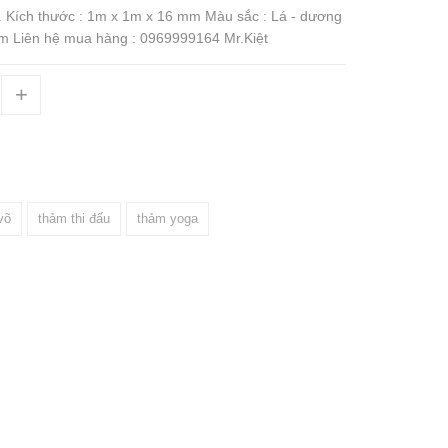
... Kích thước : 1m x 1m x 16 mm Màu sắc : Lá - dương
tấm Liên hệ mua hàng : 0969999164 Mr.Kiệt
+
võ
thảm thi đấu
thảm yoga