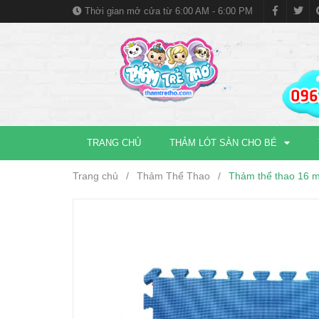
Thời gian mở cửa từ 6:00 AM - 6:00 PM
TRANG CHỦ
THẢM LÓT SÀN CHO BÉ
Trang chủ
/
Thảm Thể Thao
/
Thảm thể thao 16 