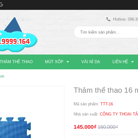
Hotline: 096.
THẢM THỂ THAO
MÚT XỐP
VẢI NỈ DẠ
LIÊN HỆ
mm
Thảm thể thao 16
Mã sản phẩm:
TTT-16
Nhà sản xuất:
CÔNG TY THOẠI T
145.000₫
160.000₫