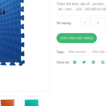
Thảm thể thao ,tập võ , aerobic
, đỏ - cam ... Giá : 145.000 đ / 
-
Số lượng:
CHO VÀO GIỎ HÀNG
thảm aerobic
thảm tập 
Tags:
Chia sẻ: