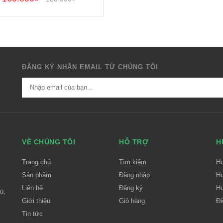
ĐĂNG KÝ NHẬN EMAIL TỪ CHÚNG TÔI
VỀ CHÚNG TÔI
HỖ TRỢ
H
Trang chủ
Tìm kiếm
H
Sản phẩm
Đăng nhập
Hư
Liên hệ
Đăng ký
Hư
ú,
Giới thiệu
Giỏ hàng
Đi
Tin tức