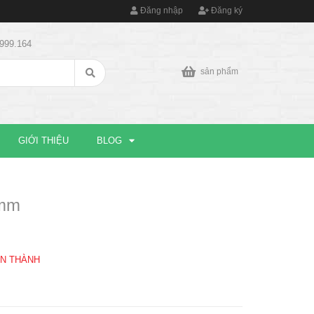
Đăng nhập
Đăng ký
9999.164
sản phẩm
GIỚI THIỆU
BLOG
 mm
ÂN THÀNH