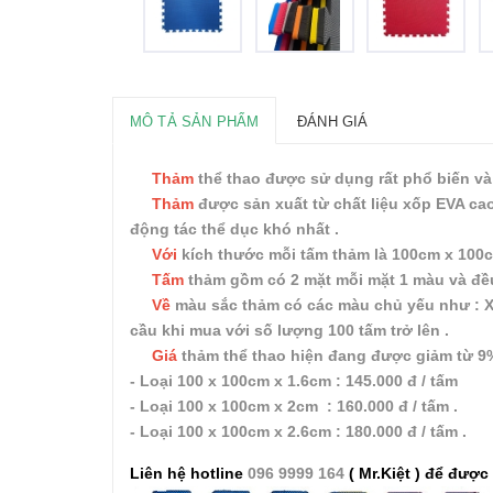
MÔ TẢ SẢN PHẨM
ĐÁNH GIÁ
Thảm
thể thao được sử dụng rất phổ biến và 
Thảm
được sản xuất từ chất liệu xốp EVA cao 
động tác thể dục khó nhất .
Với
kích thước mỗi tấm thảm là 100cm x 100cm
Tấm
thảm gồm có 2 mặt mỗi mặt 1 màu và đều 
Về
màu sắc thảm có các màu chủ yếu như : Xan
cầu khi mua với số lượng 100 tấm trở lên .
Giá
thảm thể thao hiện đang được giảm từ 9
- Loại 100 x 100cm x 1.6cm : 145.000 đ / tấm
- Loại 100 x 100cm x 2cm : 160.000 đ / tấm .
- Loại 100 x 100cm x 2.6cm : 180.000 đ / tấm .
Liên hệ hotline
096 9999 164
( Mr.Kiệt ) để được