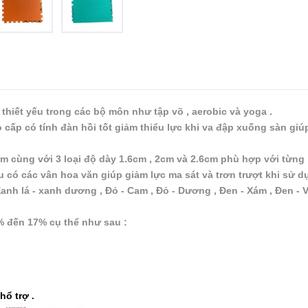
thiết yếu trong các bộ môn như tập võ , aerobic và yoga .
cấp có tính đàn hồi tốt giảm thiểu lực khi va đập xuống sàn giúp
 cùng với 3 loại độ dày 1.6cm , 2cm và 2.6cm phù hợp với từng l
có các vân hoa văn giúp giảm lực ma sát và trơn trượt khi sử d
h lá - xanh dương , Đỏ - Cam , Đỏ - Dương , Đen - Xám , Đen - V
% đến 17% cụ thể như sau :
 hổ trợ
.